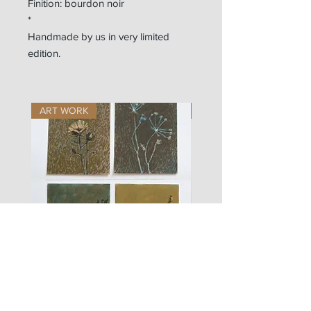
Finition: bourdon noir
*
Handmade by us in very limited
edition.
ART WORK
ART WORK
les
fusain
fleurs
A#01
#01
Les Zigouis Studio | Services