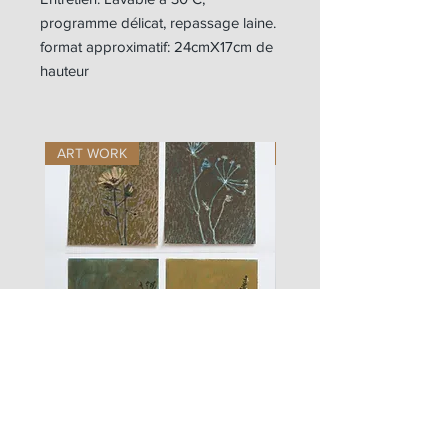
programme délicat, repassage laine.
format approximatif: 24cmX17cm de
hauteur
ART WORK
ART WORK
les
fusain
fleurs
A#01
#01
Les Zigouis Studio | Services