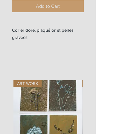
Add to Cart
Collier doré, plaqué or et perles
gravées
ART WORK
ART WORK