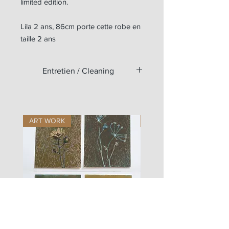
limited edition.
Lila 2 ans, 86cm porte cette robe en
taille 2 ans
Entretien / Cleaning
Lavable à 30°C en machine.
Machine washable at 30°C.
Repassage lin.
ART WORK
ART WORK
Linen ironing.