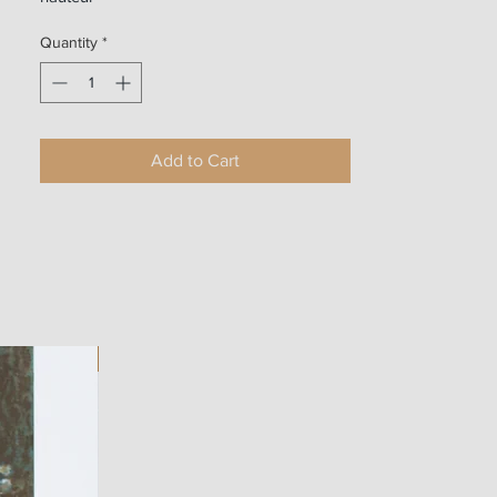
Quantity
*
Add to Cart
ART WORK