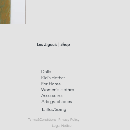
fusain
A#01
Quick Vi
Les Zigouis | Shop
Dolls
Kid's clothes
For Home
Women's clothes
Accessoires
Arts graphiques
Tailles/Sizing
Terms&Conditions- Privacy Policy
Legal Notice