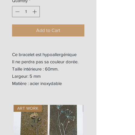
Quantity
*
Add to Cart
Ce bracelet est hypoallergénique
Il ne perdra pas sa couleur dorée.
Taille intérieure : 60mm.
Largeur: 5 mm
Matière : acier inoxydable
ART WORK
ART WORK