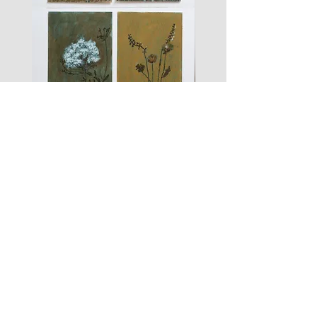
les
fusain
fleurs
A#01
#01
Les Zigouis Studio | Services
Portraits
Brand Photography
Workshops & Mentorship
Les Zigouis | Shop
Dolls
Kid's clothes
For Home
Women's clothes
Accessoires
Arts graphiques
Tailles/Sizing