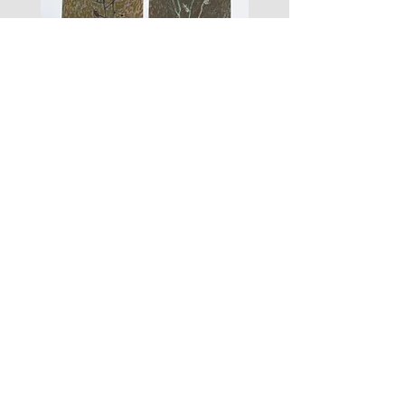
zigouis@free.fr
we will send you a new payment
request (+11€)
Si vous souhaitez commander les
vêtements seuls en envoi lettre suivie
(sans garantie en cas de perte), vous
pouvez nous l'écrire lors de votre
paiement, la différence de frais de port
les
fusain
vous sera remboursée.
fleurs
A#01
#01
Les Zigouis Studio | Services
Portraits
Brand Photography
Workshops & Mentorship
Les Zigouis | Shop
Dolls
Kid's clothes
For Home
Women's clothes
Accessoires
Arts graphiques
Tailles/Sizing