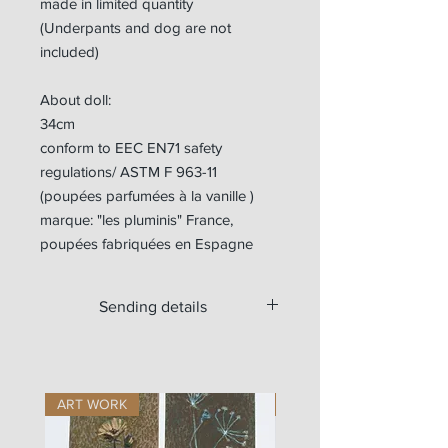
made in limited quantity
(Underpants and dog are not
included)
About doll:
34cm
conform to EEC EN71 safety
regulations/ ASTM F 963-11
(poupées parfumées à la vanille )
marque: "les pluminis" France,
poupées fabriquées en Espagne
Sending details
Available for worldwide shipping.
For Europe, the doll is sent with a
tracking number.
ART WORK
ART WORK
Outside Europe, if you want a tracking
number, please write us at