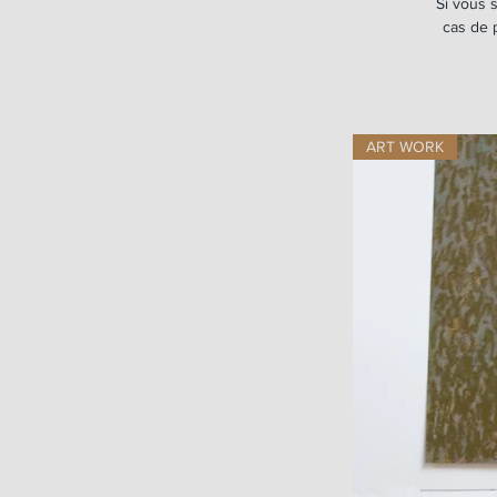
Si vous 
cas de p
ART WORK