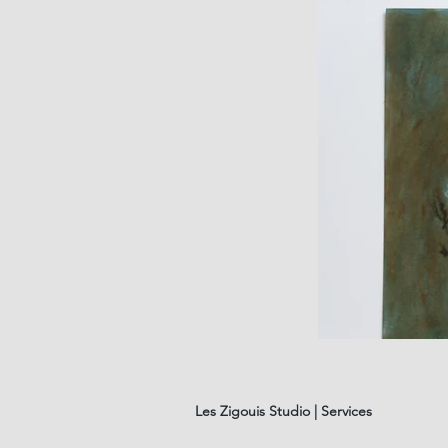
les
fleurs
#01
Les Zigouis Studio | Services