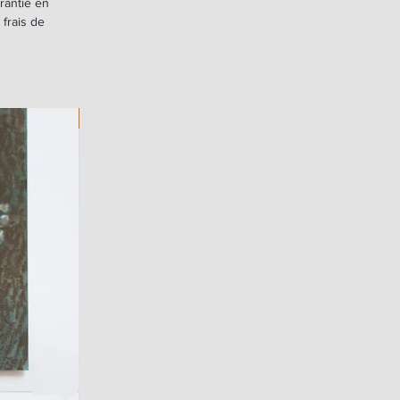
rantie en
 frais de
ART WORK