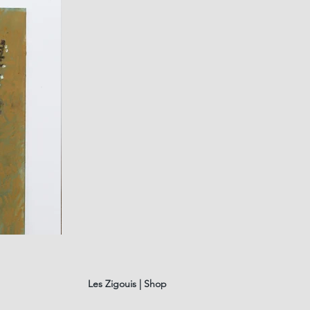
fusain
A#01
Quick Vi
Les Zigouis | Shop