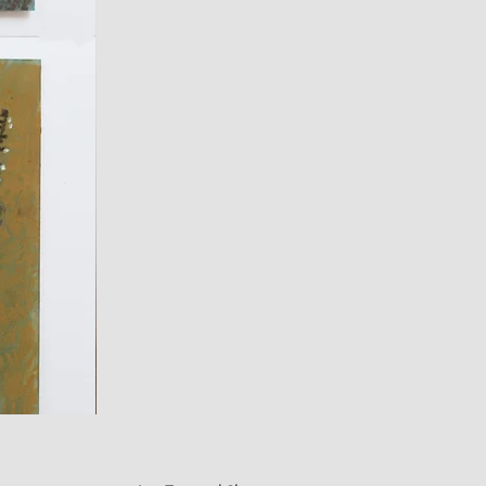
fusain
A#01
Quick Vi