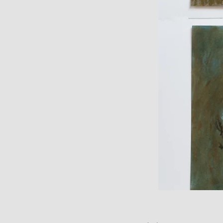
les
fleurs
#01