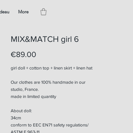
adeau
More
MIX&MATCH girl 6
Price
€89.00
girl doll + cotton top + linen skirt + linen hat
Our clothes are 100% handmade in our
studio, France.
made in limited quantity
About doll:
34cm
conform to EEC EN71 safety regulations/
ASTM F 963-11