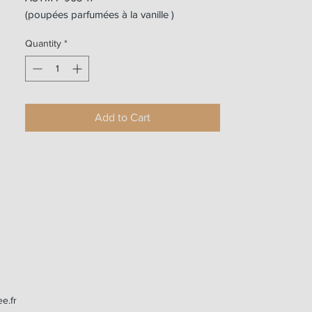
(poupées parfumées à la vanille )
Quantity
*
Add to Cart
ee.fr