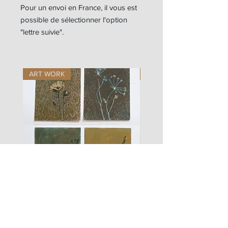
Pour un envoi en France, il vous est
possible de sélectionner l'option
"lettre suivie".
ART WORK
ART WORK
les
fusain
fleurs
A#01
#01
Les Zigouis Studio | Services
Portraits