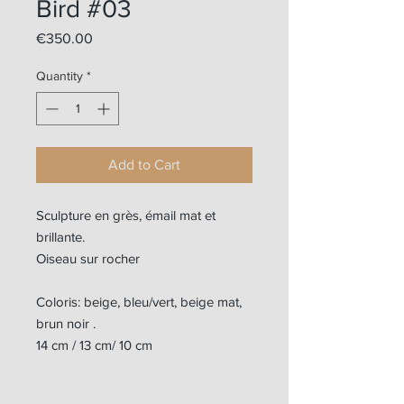
Bird #03
Price
€350.00
Quantity
*
Add to Cart
Sculpture en grès, émail mat et
brillante.
Oiseau sur rocher
Coloris: beige, bleu/vert, beige mat,
brun noir .
14 cm / 13 cm/ 10 cm