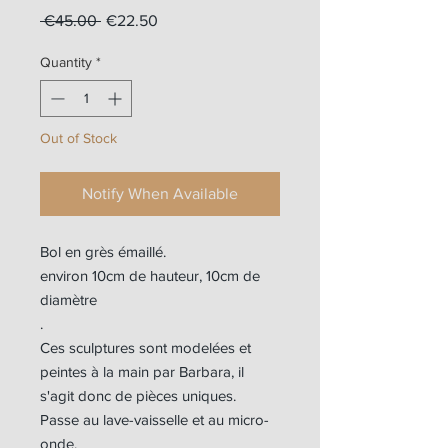
Regular
Sale
 €45.00 
€22.50
Price
Price
Quantity
*
Out of Stock
Notify When Available
Bol en grès émaillé.
environ 10cm de hauteur, 10cm de
diamètre
.
Ces sculptures sont modelées et
peintes à la main par Barbara, il
s'agit donc de pièces uniques.
Passe au lave-vaisselle et au micro-
onde.