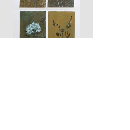
les
fusain
fleurs
A#01
#01
Les Zigouis Studio | Services
Portraits
Brand Photography
Workshops & Mentorship
Les Zigouis | Shop
Dolls
Kid's clothes
For Home
Women's clothes
Accessoires
Arts graphiques
Tailles/Sizing