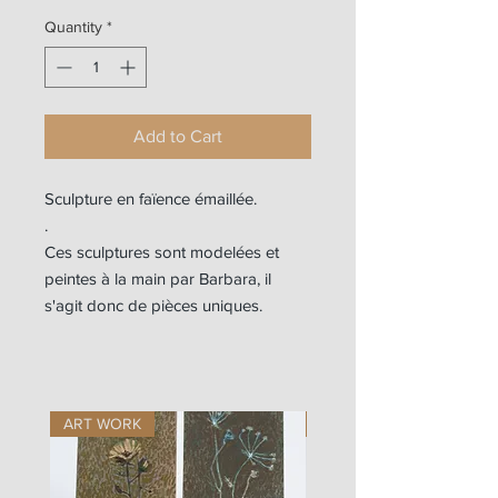
Quantity
*
Add to Cart
Sculpture en faïence émaillée.
.
Ces sculptures sont modelées et
peintes à la main par Barbara, il
s'agit donc de pièces uniques.
ART WORK
ART WORK