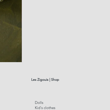
Loup
garouge
Quick Vi
Les Zigouis | Shop
Dolls
Kid's clothes